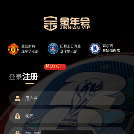
送
18
元
注册
登录